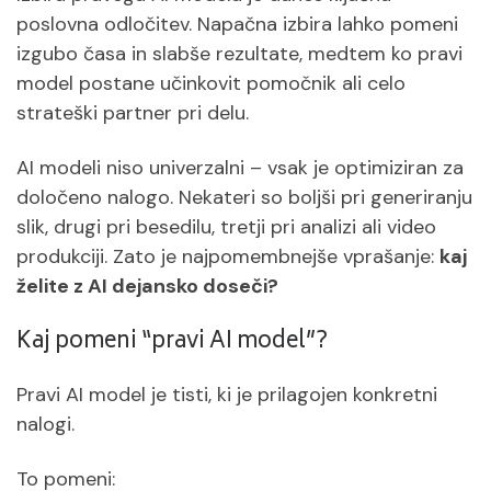
poslovna odločitev. Napačna izbira lahko pomeni
izgubo časa in slabše rezultate, medtem ko pravi
model postane učinkovit pomočnik ali celo
strateški partner pri delu.
AI modeli niso univerzalni – vsak je optimiziran za
določeno nalogo. Nekateri so boljši pri generiranju
slik, drugi pri besedilu, tretji pri analizi ali video
produkciji. Zato je najpomembnejše vprašanje:
kaj
želite z AI dejansko doseči?
Kaj pomeni “pravi AI model”?
Pravi AI model je tisti, ki je prilagojen konkretni
nalogi.
To pomeni: