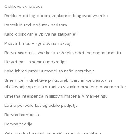
Oblikovalski proces
Razlika med logotipom, znakom in blagovno znamko
Razmik in red: občutek nadzora
Kako oblikovanje vpliva na zaupanje?
Pisava Times – zgodovina, razvoj
Barvni sistemi – vse kar ste želeli vedeti na enemu mestu
Helvetica – sinonim tipografije
Kako izbrati pravi UI model za naše potrebe?
Smernice in direktive pri uporabi barv in kontrastov za
oblikovanje spletnih strani za vizualno omejene posameznike
Umetna inteligenca in slikovni material v marketingu
Letno poročilo kot ogledalo podjetja
Barvna harmonija
Barvna teorija
Zakon o dostopnosti spletišč in mobilnih aplikacij