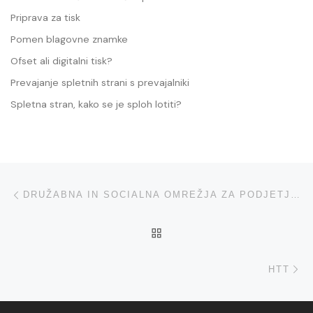
Priprava za tisk
Pomen blagovne znamke
Ofset ali digitalni tisk?
Prevajanje spletnih strani s prevajalniki
Spletna stran, kako se je sploh lotiti?
Navigacija med prispevki
Previous post
DRUŽABNA IN SOCIALNA OMREŽJA ZA PODJETJA IN ORGANIZACIJE – ZAKAJ IN KAKO?
BACK TO POST LIST
Ne
HTT