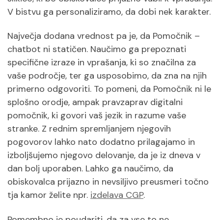
V bistvu ga personaliziramo, da dobi nek karakter.
Največja dodana vrednost pa je, da Pomočnik –
chatbot ni statičen. Naučimo ga prepoznati
specifične izraze in vprašanja, ki so značilna za
vaše področje, ter ga usposobimo, da zna na njih
primerno odgovoriti. To pomeni, da Pomočnik ni le
splošno orodje, ampak pravzaprav digitalni
pomočnik, ki govori vaš jezik in razume vaše
stranke. Z rednim spremljanjem njegovih
pogovorov lahko nato dodatno prilagajamo in
izboljšujemo njegovo delovanje, da je iz dneva v
dan bolj uporaben. Lahko ga naučimo, da
obiskovalca prijazno in nevsiljivo preusmeri točno
tja kamor želite npr.
izdelava CGP
.
Pomembno je poudariti, da za vse to ne