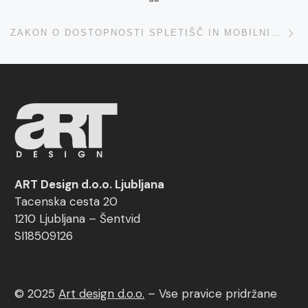
Ne
ZAKON O DOSTOPNOSTI SPLETIŠČ IN MOBILNIH APLIKACIJ
ART Design d.o.o. Ljubljana
Tacenska cesta 20
1210 Ljubljana – Šentvid
SI18509126
© 2025
Art design d.o.o.
–
Vse pravice pridržane