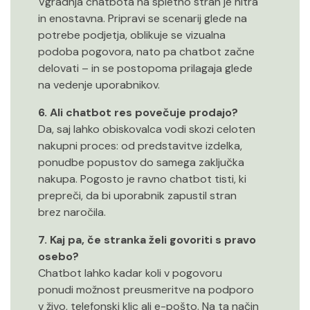
Vgradnja chatbota na spletno stran je hitra
in enostavna. Pripravi se scenarij glede na
potrebe podjetja, oblikuje se vizualna
podoba pogovora, nato pa chatbot začne
delovati – in se postopoma prilagaja glede
na vedenje uporabnikov.
6. Ali chatbot res povečuje prodajo?
Da, saj lahko obiskovalca vodi skozi celoten
nakupni proces: od predstavitve izdelka,
ponudbe popustov do samega zaključka
nakupa. Pogosto je ravno chatbot tisti, ki
prepreči, da bi uporabnik zapustil stran
brez naročila.
7. Kaj pa, če stranka želi govoriti s pravo
osebo?
Chatbot lahko kadar koli v pogovoru
ponudi možnost preusmeritve na podporo
v živo, telefonski klic ali e-pošto. Na ta način