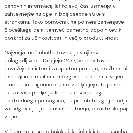
osnovnih informacij, lahko svoj čas usmerijo v
zahtevnejše naloge in bolj osebne stike s
strankami. Tako pomočnik ne pomeni zamenjave
človeškega dela, temveč pametno dopolnitev, ki
poskrbi za učinkovitost in večjo produktivnost.
Največja moč chatbotov pa je v njihovi
prilagodljivosti. Delujejo 24/7, se enostavno
povežejo s sistemi za spletno prodajo, družbenimi
omrežji in e-mail marketingom, ter se z razvojem
umetne inteligence stalno izboljšujejo. To pomeni,
da za vaše podjetje, ki danes uvede tega
neutrudnega pomagača, ne pridobite zgolj orodja
za odgovarjanje, temveč partnerja, ki raste skupaj
z njim.
V času, ko je uporabniška izkušnja ključ do uspeha,