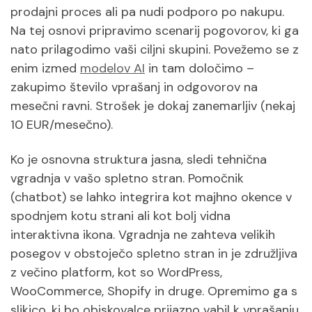
prodajni proces ali pa nudi podporo po nakupu.
Na tej osnovi pripravimo scenarij pogovorov, ki ga
nato prilagodimo vaši ciljni skupini. Povežemo se z
enim izmed
modelov AI
in tam določimo –
zakupimo število vprašanj in odgovorov na
mesečni ravni. Strošek je dokaj zanemarljiv (nekaj
10 EUR/mesečno).
Ko je osnovna struktura jasna, sledi tehnična
vgradnja v vašo spletno stran. Pomočnik
(chatbot) se lahko integrira kot majhno okence v
spodnjem kotu strani ali kot bolj vidna
interaktivna ikona. Vgradnja ne zahteva velikih
posegov v obstoječo spletno stran in je združljiva
z večino platform, kot so WordPress,
WooCommerce, Shopify in druge. Opremimo ga s
slikico, ki bo obiskovalce prijazno vabil k vprašanju.