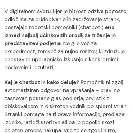
V digitalnem svetu, kjer je hitrost odziva pogosto
odločilna za pridobivanje in zadrževanje strank,
postajajo robotski pomočniki (chatboti)
eno
izmed najbolj učinkovitih orodij za trženje in
predstavitev podjetja
. Ne gre več za
eksperiment, temveč za nujno rešitev, ki združuje
enostavno uporabniško izkušnjo s konkretnimi
poslovnimi rezultati.
Kaj je chatbot in kako deluje?
Pomočnik ni zgolj
avtomatiziran odgovor na vprašanja – pravilno
zasnovan postane glas podjetja, prvi stik z
obiskovalcem in diskreten vodnik po spletni strani.
Stranki pomaga najti prave informacije, predlaga
izdelke, razloži storitve ali pa jo popelje skozi
celoten proces nakupa. Vse to se zgodi hitro,