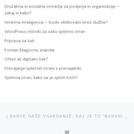
Družabna in socialna omrežja za podjetja in organizacije –
zakaj in kako?
Umetna inteligenca – bodo oblikovalci brez službe?
WordPress vtičniki za vašo spletno stran
Priprava za tisk
Pomen blagovne znamke
Ofset ali digitalni tisk?
Prevajanje spletnih strani s prevajalniki
Spletna stran, kako se je sploh lotiti?
Navigacija med prispevki
Previous post
BARVE NAŠE VSAKDANJE: KAJ JE TO “BARVNI PROSTOR”?
BACK TO POST LIST