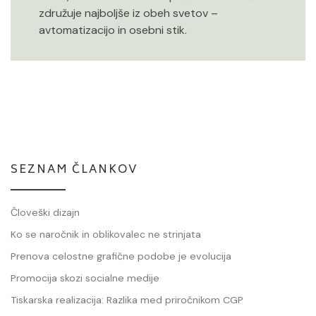
združuje najboljše iz obeh svetov –
avtomatizacijo in osebni stik.
SEZNAM ČLANKOV
Človeški dizajn
Ko se naročnik in oblikovalec ne strinjata
Prenova celostne grafične podobe je evolucija
Promocija skozi socialne medije
Tiskarska realizacija: Razlika med priročnikom CGP