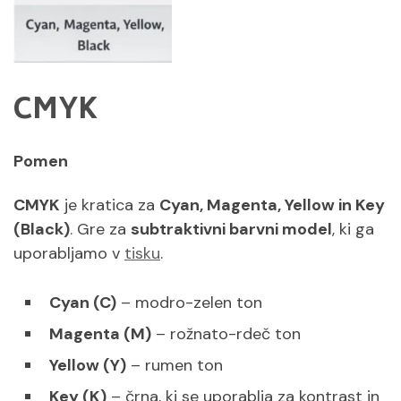
CMYK
Pomen
CMYK
je kratica za
Cyan, Magenta, Yellow in Key
(Black)
. Gre za
subtraktivni barvni model
, ki ga
uporabljamo v
tisku
.
Cyan (C)
– modro-zelen ton
Magenta (M)
– rožnato-rdeč ton
Yellow (Y)
– rumen ton
Key (K)
– črna, ki se uporablja za kontrast in