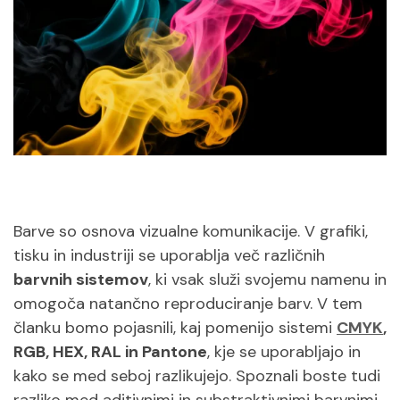
Barve so osnova vizualne komunikacije. V grafiki,
tisku in industriji se uporablja več različnih
barvnih sistemov
, ki vsak služi svojemu namenu in
omogoča natančno reproduciranje barv. V tem
članku bomo pojasnili, kaj pomenijo sistemi
CMYK
,
RGB, HEX, RAL in Pantone
, kje se uporabljajo in
kako se med seboj razlikujejo. Spoznali boste tudi
razliko med aditivnimi in substraktivnimi barvnimi