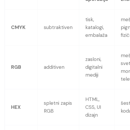
tisk,
meš
CMYK
subtraktiven
katalogi,
pig
embalaža
fizi
meš
zasloni,
svet
RGB
additiven
digitalni
moni
mediji
tel
HTML,
spletni zapis
šes
HEX
CSS, UI
RGB
kod
dizajn