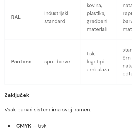
kovina,
nat
industrijski
plastika,
rep
RAL
standard
gradbeni
bar
materiali
mate
sta
tisk,
črni
Pantone
spot barve
logotipi,
nat
embalaža
odt
Zaključek
Vsak barvni sistem ima svoj namen:
CMYK
– tisk