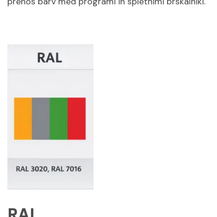
prenos barv med programi in spletnimi brskalniki.
RAL