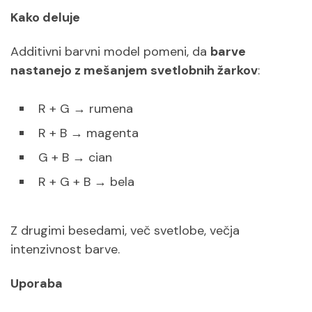
Kako deluje
Additivni barvni model pomeni, da
barve
nastanejo z mešanjem svetlobnih žarkov
:
R + G → rumena
R + B → magenta
G + B → cian
R + G + B → bela
Z drugimi besedami, več svetlobe, večja
intenzivnost barve.
Uporaba