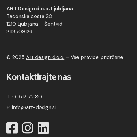
ART Design d.o.o. Ljubljana
Tacenska cesta 20
1210 Ljubljana – Šentvid
SI18509126
© 2025
Art design d.o.o.
–
Vse pravice pridržane
Kontaktirajte nas
T: 01 512 72 80
E:
info@art-design.si