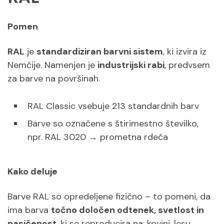
Pomen
RAL
je
standardiziran barvni sistem
, ki izvira iz
Nemčije. Namenjen je
industrijski rabi
, predvsem
za barve na površinah.
RAL Classic vsebuje 213 standardnih barv
Barve so označene s štirimestno številko,
npr. RAL 3020 → prometna rdeča
Kako deluje
Barve RAL so opredeljene fizično – to pomeni, da
ima barva
točno določen odtenek, svetlost in
nasičenost
, ki se reproducira na: kovini, lesu,