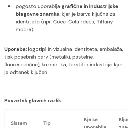
pogosto uporablja
grafične in industrijske
blagovne znamke
, kjer je barva ključna za
identiteto (npr. Coca-Cola rdeča, Tiffany
modra).
Uporaba:
logotipi in vizualna identiteta, embalaža,
tisk posebnih barv (metaliki, pastelne,
fluorescenčne), kozmetika, tekstil in industrija, kjer
je odtenek ključen
Povzetek glavnih razlik
Kje se
Klj
Sistem
Tip
uporablja
zna