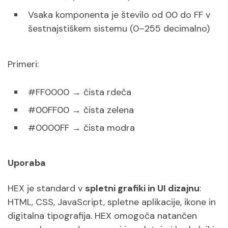
Vsaka komponenta je število od 00 do FF v
šestnajstiškem sistemu (0–255 decimalno)
Primeri:
#FF0000 → čista rdeča
#00FF00 → čista zelena
#0000FF → čista modra
Uporaba
HEX je standard v
spletni grafiki in UI dizajnu
:
HTML, CSS, JavaScript, spletne aplikacije, ikone in
digitalna tipografija. HEX omogoča natančen