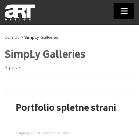
Skip
to
Domov
»
SimpLy Galleries
content
SimpLy Galleries
3 posts
Portfolio spletne strani
Objavljeno
18. decembra, 2025