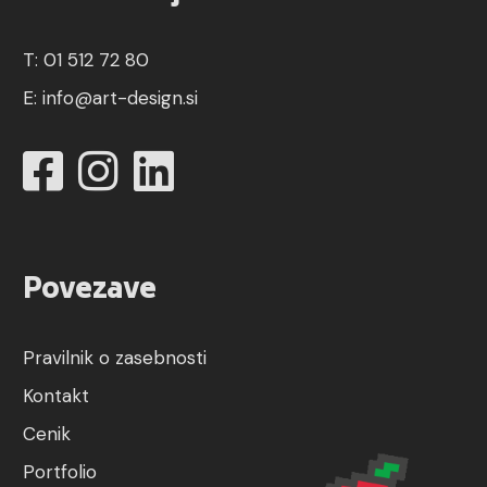
T: 01 512 72 80
E:
info@art-design.si
Povezave
Pravilnik o zasebnosti
Kontakt
Cenik
Portfolio