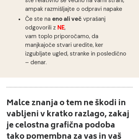
ste relativno še vedno na varni strani,
ampak razmišljajte o odpravi napake
Če ste na
eno ali več
vprašanj
odgovorili z
NE
,
vam toplo priporočamo, da
manjkajoče stvari uredite, ker
izgubljate ugled, stranke in posledično
– denar.
Malce znanja o tem ne škodi in
vabljeni v kratko razlago, zakaj
je celostna grafična podoba
tako pomembna za vas in vaš