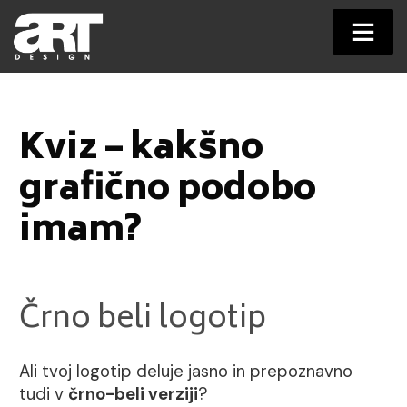
Skip
to
content
Kviz – kakšno
grafično podobo
imam?
Črno beli logotip
Ali tvoj logotip deluje jasno in prepoznavno
tudi v
črno-beli verziji
?