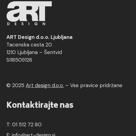
ART Design d.o.o. Ljubljana
Tacenska cesta 20
1210 Ljubljana – Šentvid
SI18509126
© 2025
Art design d.o.o.
–
Vse pravice pridržane
Kontaktirajte nas
T: 01 512 72 80
E:
info@art-design.si