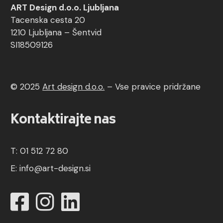
ART Design d.o.o. Ljubljana
Tacenska cesta 20
1210 Ljubljana – Šentvid
SI18509126
© 2025
Art design d.o.o.
–
Vse pravice pridržane
Kontaktirajte nas
T: 01 512 72 80
E:
info@art-design.si