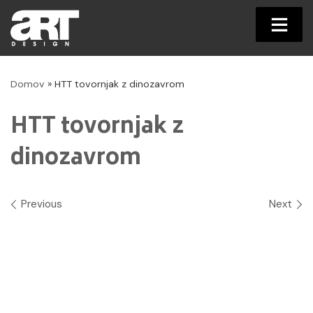
Skip
to
Domov
»
HTT tovornjak z dinozavrom
content
HTT tovornjak z
dinozavrom
Images navigation
Previous
Next